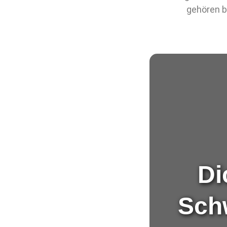
gehören b
Di
Sch